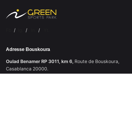
Fb.
/
Ig.
/
In.
/
Yt.
Adresse Bouskoura
Oulad Benamer RP 3011, km 6,
Route de Bouskoura,
Casablanca 20000.
Téléphone
Contactez-nous ou passez une réservation :
+(212)
0522 592 742
Contactez-nous